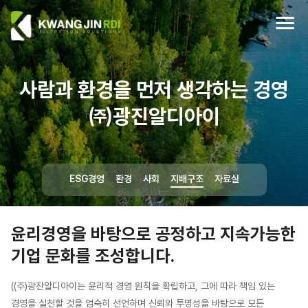
사람과 환경을 먼저 생각하는 경영
㈜광진알디아이
ESG경영
환경
사회
지배구조
자료실
윤리경영을 바탕으로 공정하고 지속가능한
기업 문화를 조성합니다.
((주)광잔알디아이는 윤리적 경영 원칙을 확립하고, 그에 따라 책임 있는
경영을 실천할 것을 엄숙히 선언하며 신뢰와 투명성을 바탕으로 모든