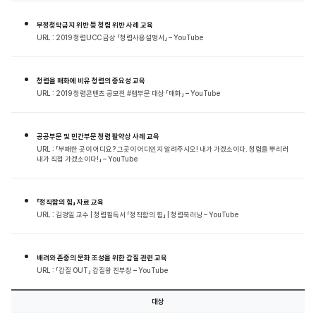
부정청탁금지 위반 등 청렴 위반 사례 교육
URL : 2019 청렴UCC 금상 「청렴사용설명서」 – YouTube
청렴을 매화에 비유 청렴의 중요성 교육
URL : 2019 청렴콘텐츠 공모전 #랩부문 대상 「매화」 – YouTube
공공부문 및 민간부문 청렴 활약상 사례 교육
URL : 「부패한 곳이 어디요? 그곳이 어디인지 알려주시오! 내가 가겠소이다. 청렴을 뿌리러
내가 직접 가겠소이다!」 – YouTube
「정직함의 힘」 자료 교육
URL : 김경일 교수 | 청렴필독서 「정직함의 힘」 | 청렴북러닝 – YouTube
배려와 존중의 문화 조성을 위한 갑질 관련 교육
URL : 「갑질 OUT」 갑질왕 진부장 – YouTube
대상